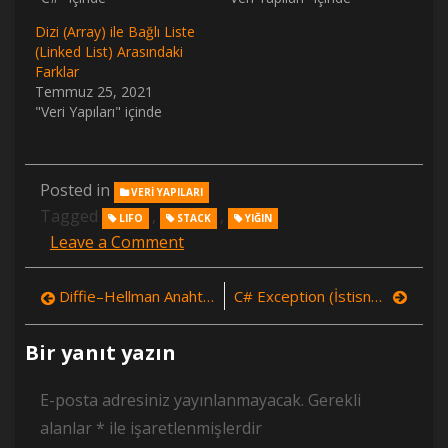
Dizi (Array) ile Bağlı Liste
(Linked List) Arasındaki
Farklar
Temmuz 25, 2021
"Veri Yapıları" içinde
Posted in
VERI YAPILARI
Tagged
,
,
LIFO
STACK
YIĞIN
on
Leave a Comment
Stack
(Yığın)
Yazı
Diffie–Hellman Anahtar Değişimi
C# Exception (İstisna) Nedir, Önüne Geçme ve Maliyetleri
Nedir,
Nasıl
gezinmesi
Kullanılır
Bir yanıt yazın
(Örnekle)
E-posta adresiniz yayınlanmayacak.
Gerekli
alanlar
*
ile işaretlenmişlerdir