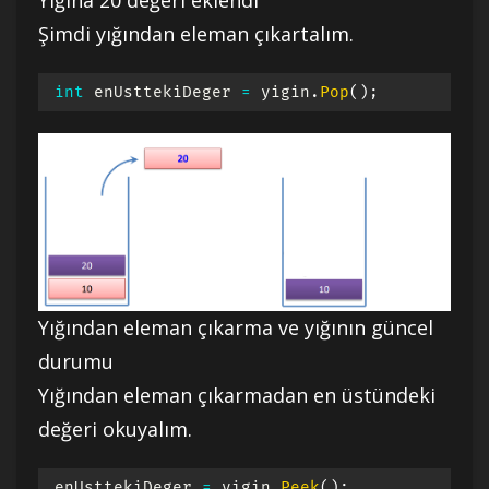
Yığına 20 değeri eklendi
Şimdi yığından eleman çıkartalım.
int
 enUsttekiDeger 
=
 yigin
.
Pop
(
)
;
Yığından eleman çıkarma ve yığının güncel
durumu
Yığından eleman çıkarmadan en üstündeki
değeri okuyalım.
enUsttekiDeger 
=
 yigin
.
Peek
(
)
;