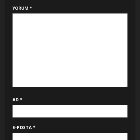
YORUM
*
AD
*
E-POSTA
*