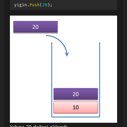
yigin
.
Push
(
20
)
;