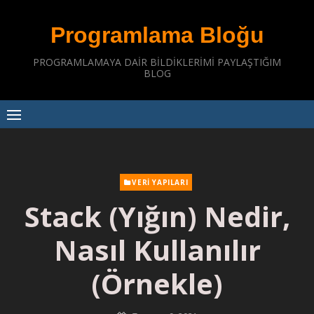
Skip
to
Programlama Bloğu
content
PROGRAMLAMAYA DAIR BILDIKLERIMI PAYLAŞTIĞIM
BLOG
VERI YAPILARI
Stack (Yığın) Nedir,
Nasıl Kullanılır
(Örnekle)